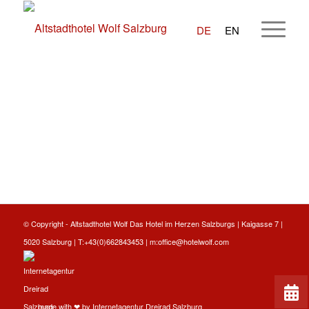
DE
EN
© Copyright -
Altstadthotel Wolf
Das Hotel im Herzen Salzburgs | Kaigasse 7 |
5020 Salzburg | T:
+43(0)662843453
| m:
office@hotelwolf.com
made with ❤ by
Internetagentur Dreirad Salzburg