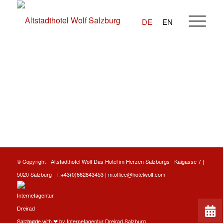
DE
EN
© Copyright -
Altstadthotel Wolf
Das Hotel im Herzen Salzburgs | Kaigasse 7 |
5020 Salzburg | T:
+43(0)662843453
| m:
office@hotelwolf.com
made with ❤ by
Internetagentur Dreirad Salzburg