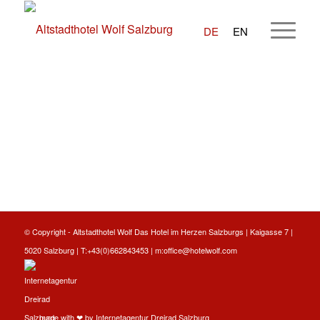
DE
EN
© Copyright -
Altstadthotel Wolf
Das Hotel im Herzen Salzburgs | Kaigasse 7 |
5020 Salzburg | T:
+43(0)662843453
| m:
office@hotelwolf.com
made with ❤ by
Internetagentur Dreirad Salzburg