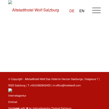
DE
EN
© Copyright -
Altstadthotel Wolf
Das Hotel im Herzen Salzburgs | Kaigasse 7 |
5020 Salzburg | T:
+43(0)662843453
| m:
office@hotelwolf.com
made with ❤ by
Internetagentur Dreirad Salzburg