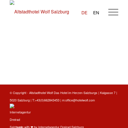
DE
EN
© Copyright -
Altstadthotel Wolf
Das Hotel im Herzen Salzburgs | Kaigasse 7 |
5020 Salzburg | T:
+43(0)662843453
| m:
office@hotelwolf.com
made with ❤ by
Internetagentur Dreirad Salzburg