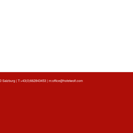
 Salzburg | T:
+43(0)662843453
| m:
office@hotelwolf.com