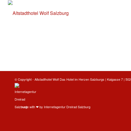
© Copyright -
Altstadthotel Wolf
Das Hotel im Herzen Salzburgs | Kaigasse 7 | 5020
made with ❤ by
Internetagentur Dreirad Salzburg