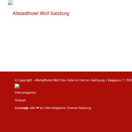
© Copyright -
Altstadthotel Wolf
Das Hotel im Herzen Salzburgs | Kaigasse 7 | 5020
made with ❤ by
Internetagentur Dreirad Salzburg