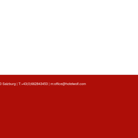
 Salzburg | T:
+43(0)662843453
| m:
office@hotelwolf.com