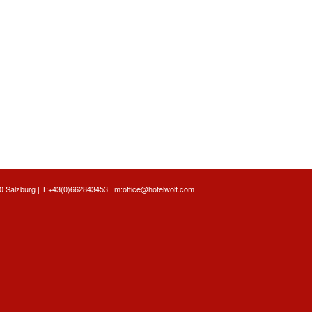
 Salzburg | T:
+43(0)662843453
| m:
office@hotelwolf.com