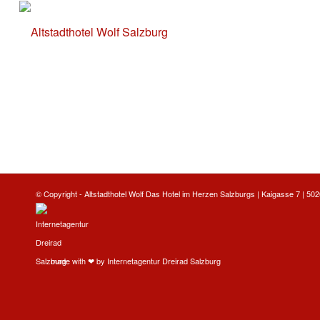
© Copyright -
Altstadthotel Wolf
Das Hotel im Herzen Salzburgs | Kaigasse 7 | 5020
made with ❤ by
Internetagentur Dreirad Salzburg