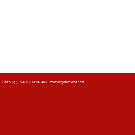
 Salzburg | T:
+43(0)662843453
| m:
office@hotelwolf.com