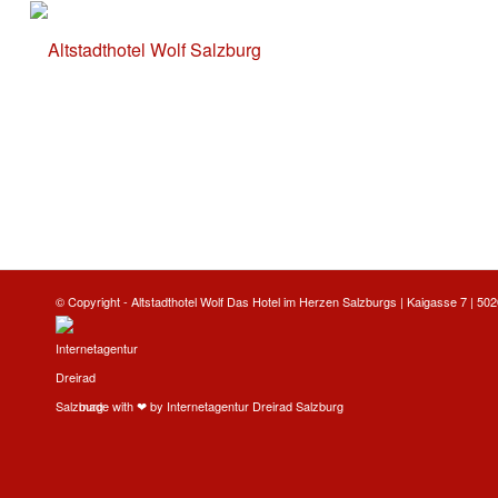
© Copyright -
Altstadthotel Wolf
Das Hotel im Herzen Salzburgs | Kaigasse 7 | 5020
made with ❤ by
Internetagentur Dreirad Salzburg